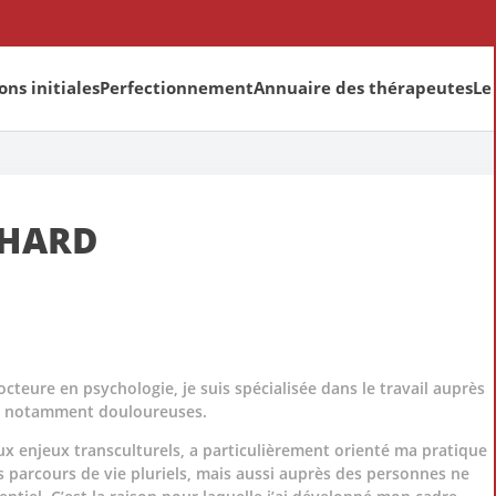
ns initiales
Perfectionnement
Annuaire des thérapeutes
Le
CHARD
teure en psychologie, je suis spécialisée dans le travail auprès
s, notamment douloureuses.
ux enjeux transculturels, a particulièrement orienté ma pratique
 parcours de vie pluriels, mais aussi auprès des personnes ne