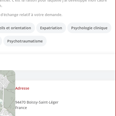
tiel. C’est la raison pour laquelle j’ai développé mon cadre
n.
 d’échange relatif à votre demande.
ils et orientation
Expatriation
Psychologie clinique
Psychotraumatisme
psychologie médicale et psychothérapie
Adresse
94470
Boissy-Saint-Léger
France