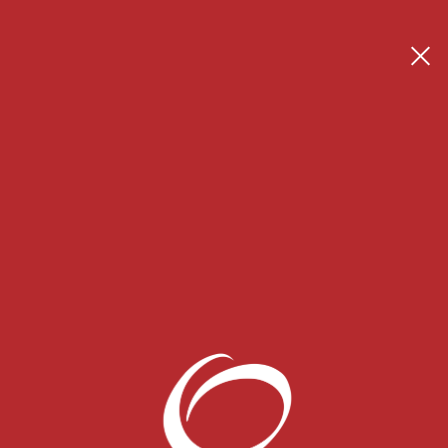
Se connecter
Créer son espace thérapeute
 Blog
CONTACT
Pour toute demande, n'hésitez pas à
nous contacter en cliquant ci-dessous.
CONTACTEZ NOUS
Tarifs