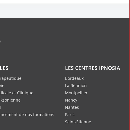
ILES
LES CENTRES IPNOSIA
rapeutique
Bordeaux
ie
La Réunion
icale et Clinique
Montpellier
cksonienne
Nancy
T
Nantes
nancement de nos formations
Paris
Saint-Etienne