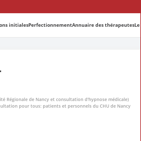
ns initiales
Perfectionnement
Annuaire des thérapeutes
Le
L
ité Régionale de Nancy et consultation d'hypnose médicale)
ultation pour tous: patients et personnels du CHU de Nancy