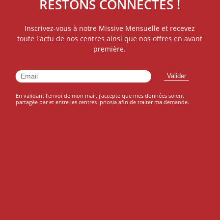
RESTONS CONNECTÉS !
Inscrivez-vous à notre Missive Mensuelle et recevez
toute l'actu de nos centres ainsi que nos offres en avant
première.
En validant l'envoi de mon mail, j'accepte que mes données soient
partagée par et entre les centres Ipnosia afin de traiter ma demande.
INSCRIVEZ VOUS À NOTRE
NEWSLETTER
Inscrivez vous à notre
Missive Mensuelle
et
ratez rien de l'actualité de vos centres
IPNOSIA!
J'accepte que mes données soient transmises et