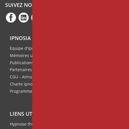
SUIVEZ NOTRE ACTUALITÉ
IPNOSIA
Equipe d'Ipnosia
Mémoires universitaires
Publications de l'équipe
Partenaires
CGU - Annuaire des thérapeutes
Charte Ipnosia
Programme de parrainage
LIENS UTILES
Hypnose thérapeutique