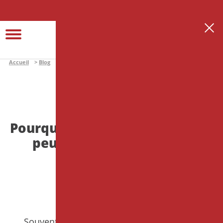
Se connecter
Créer son espace thérapeute
Accueil
Blog
Edito
Pourquoi vouloir « bien faire » peut nuire à
l’hypnose ?
EDITO
Pourquoi vouloir « bien faire »
peut nuire à l’hypnose ?
Ecrit par
Cyril LE ROY
le 20 février 2026
Souvent en formation, des étudiants nous