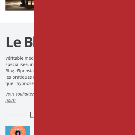
Le Blog d'Ipnosia
Véritable média à la croisée des chemins entre actualité
spécialisée, infos pratiques, démonstrations et exercices, le
Blog d'Ipnosia pose un regard scientifique et pertinent sur
les pratiques Intégratives dans le domaine de la santé telle
que l'hypnose, la méditation ou encore les TCC.
Vous souhaitez devenir rédacteur du
Blog IPNOSIA
?
Contactez
nous!
Les derniers articles
"Je ne suis pas réceptif à l'hypnose"