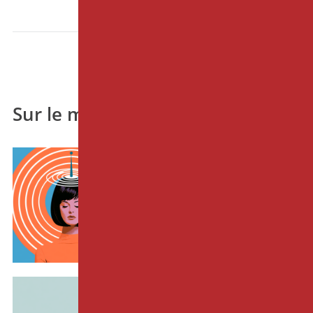
Sur le même thème
EDITO
"Je ne suis pas réceptif à
l'hypnose"
20-07-2026 par
Cyril LE ROY
EDITO