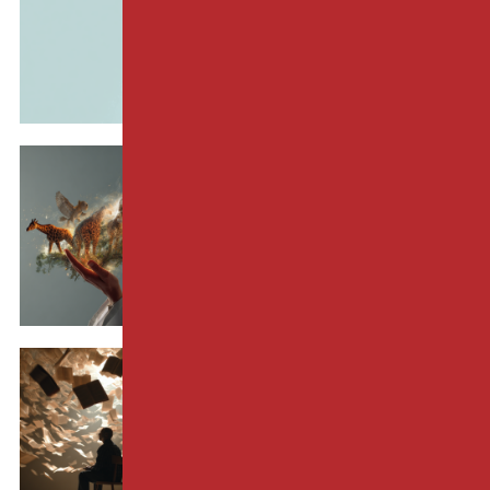
À quoi sert la supervision
en formation ?
15-06-2026 par
Virginie ADAM
EDITO
La créativité en hypnose :
Une compétence qui se
développe ?
18-05-2026 par
Nathalie BASTE
EDITO
Et si je ne trouve pas les
bons mots ?
17-04-2026 par
Antoine BIOY