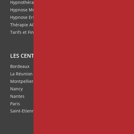
Hypnothérapie
Hypnose Médicale et Clinique
Hypnose Ericksonienne
Thérapie ACT
Tarifs et Financement de nos formations
LES CENTRES IPNOSIA
Bordeaux
La Réunion
Montpellier
Nancy
Nantes
Paris
Saint-Etienne