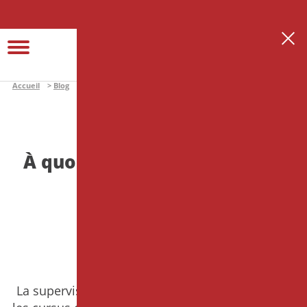
Se connecter
Créer son espace thérapeute
Accueil
Blog
Edito
À quoi sert la supervision en formation ?
EDITO
À quoi sert la supervision en
formation ?
Ecrit par
Virginie ADAM
le 15 juin 2026
La supervision occupe une place régulière dans