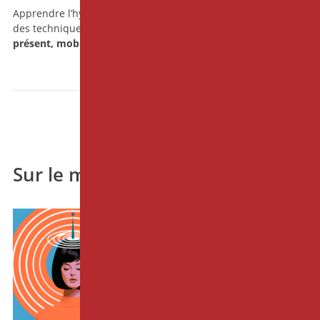
Apprendre l’hypnose ne consiste pas seulement à acquérir
des techniques.
C’est apprendre à rester soi-même :
présent, mobile et ancré, dans la rencontre avec l’autre.
Sur le même thème
EDITO
"Je ne suis pas réceptif à
l'hypnose"
20-07-2026 par
Cyril LE ROY