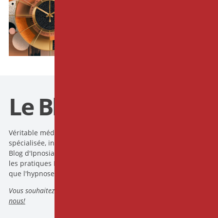
Et si attendre d’être
complètement formé
empêchait de se lancer
dans l’hypnose ?
16-03-2026 par
Rémi ETIENNE
Le Blog d'Ipnosia
Véritable média à la croisée des chemins entre actualité
spécialisée, infos pratiques, démonstrations et exercices, le
Blog d'Ipnosia pose un regard scientifique et pertinent sur
les pratiques Intégratives dans le domaine de la santé telle
que l'hypnose, la méditation ou encore les TCC.
Vous souhaitez devenir rédacteur du
Blog IPNOSIA
?
Contactez
nous!