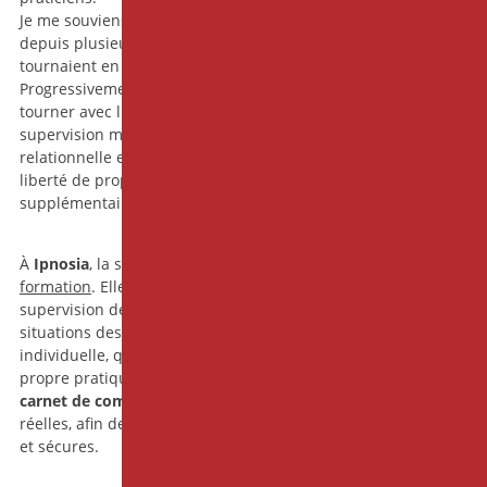
Je me souviens d’une supervision que j’ai reçu. Je suivais
depuis plusieurs mois un patient dont les pensées
tournaient en boucle, de manière envahissante et épuisante.
Progressivement, sans m’en apercevoir, je m’étais mise à
tourner avec lui. J’avais perdu mon propre mouvement. La
supervision m’a permis de reconnaître cette capture
relationnelle et de retrouver, dès la séance suivante, la
liberté de proposer autre chose : non pas une technique
supplémentaire, mais un déplacement, une ouverture.
À
Ipnosia
, la supervision fait donc partie intégrante de la
formation
. Elle se décline en plusieurs modalités : la
supervision de groupe, qui permet d’apprendre des
situations des autres autant que des siennes ; la supervision
individuelle, qui ouvre un travail plus approfondi sur sa
propre pratique ; et le suivi des situations cliniques via le «
carnet de compétences
», au plus près des mises en œuvre
réelles, afin de soutenir des pratiques pertinentes, ajustées
et sécures.