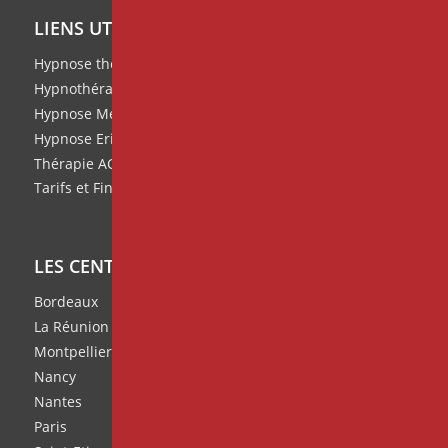
LIENS UTILES
Hypnose thérapeutique
Hypnothérapie
Hypnose Médicale et Clinique
Hypnose Ericksonienne
Thérapie ACT
Tarifs et Financement de nos formations
LES CENTRES IPNOSIA
Bordeaux
La Réunion
Montpellier
Nancy
Nantes
Paris