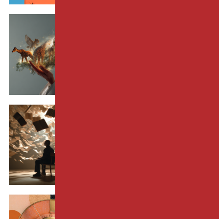
EDITO
La créativité en hypnose :
Une compétence qui se
développe ?
18-05-2026 par
Nathalie BASTE
EDITO
Et si je ne trouve pas les
bons mots ?
17-04-2026 par
Antoine BIOY
EDITO