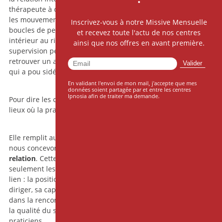
thérapeute à des effets particulier : se laisser entraîner par
les mouvements internes d’un patient, entrer dans ses
Inscrivez-vous à notre Missive Mensuelle
boucles de pensée, s’ajuster si finement à son monde
et recevez toute l'actu de nos centres
intérieur au risque de perdre son propre mouvement. La
ainsi que nos offres en avant première.
supervision permet alors de nommer ce qui s’est joué, de
retrouver un appui clinique, de remettre en circulation ce
qui a pou sidérer, dans certains cas.
En validant l'envoi de mon mail, j'accepte que mes
données soient partagée par et entre les centres
Ipnosia afin de traiter ma demande.
Pour dire les choses simplement, la supervision est l’un des
lieux où la pratique
gagne en densité.
Elle remplit aussi une fonction éthique essentielle. À Ipnosia,
nous concevons l’hypnose comme un
état
, un
outil
et une
relation
. Cette triple dimension impose de travailler non
seulement les techniques, mais aussi la manière d’être en
lien : la position du praticien, sa façon d’accompagner sans
diriger, sa capacité à rester présent, engagé et différencié
dans la rencontre. De ce point de vue, la supervision soutient
la qualité du soin autant que la sécurité des patients et des
praticiens.