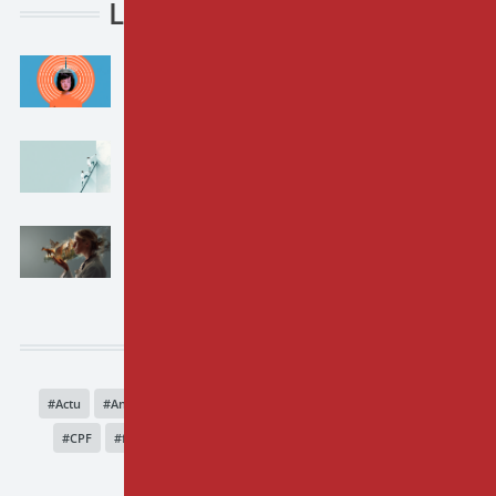
Les derniers articles
"Je ne suis pas réceptif à l'hypnose"
20-07-2026 par
Cyril LE ROY
À quoi sert la supervision en formation ?
15-06-2026 par
Virginie ADAM
La créativité en hypnose : Une
compétence qui se développe ?
18-05-2026 par
Nathalie BASTE
Tags
Actu
Antoine Bioy
EHC
psychologue
financement
CPF
formation professionnelle
douleur
hypnose