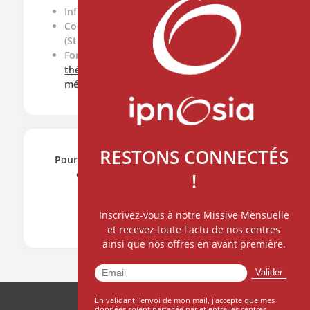
Infirmière ressource douleur
Coordinatrice de l’école EURIDOL
(Strasbourg)
Formatrice pour la
formation hypnose
thérapeutique
,
hypnothérapie
et
hypnose
médicale
d'IPNOSIA
RESTONS CONNECTÉS
Pour toute demande, n'hésitez pas à nous
contacter en cliquant ci-dessous.
!
CONTACTEZ NOUS
Inscrivez-vous à notre Missive Mensuelle
et recevez toute l'actu de nos centres
ainsi que nos offres en avant première.
En validant l'envoi de mon mail, j'accepte que mes
données soient partagée par et entre les centres