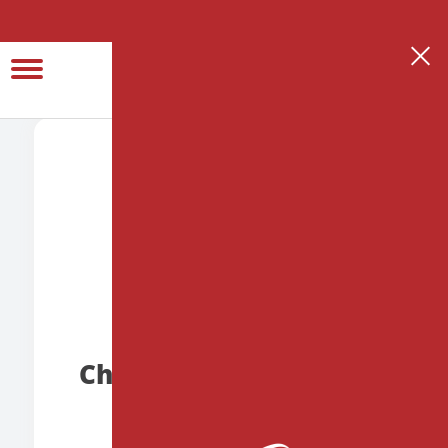
Se connecter
Créer son espace thérapeute
Christine
BERLEMONT