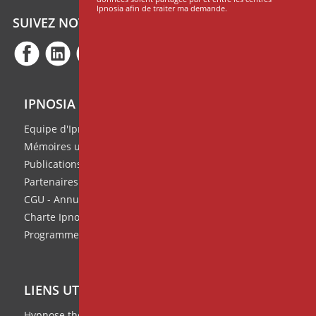
Ipnosia afin de traiter ma demande.
SUIVEZ NOTRE ACTUALITÉ
IPNOSIA
Equipe d'Ipnosia
Mémoires universitaires
Publications de l'équipe
Partenaires
CGU - Annuaire des thérapeutes
Charte Ipnosia
Programme de parrainage
LIENS UTILES
Hypnose thérapeutique