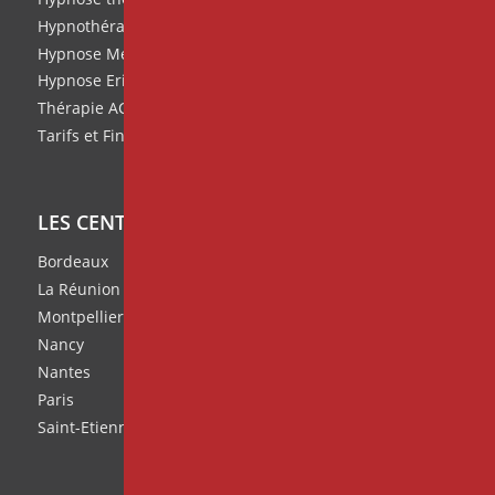
Hypnothérapie
Hypnose Médicale et Clinique
Hypnose Ericksonienne
Thérapie ACT
Tarifs et Financement de nos formations
LES CENTRES IPNOSIA
Bordeaux
La Réunion
Montpellier
Nancy
Nantes
Paris
Saint-Etienne