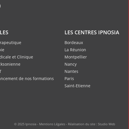
ILES
LES CENTRES IPNOSIA
rapeutique
Bordeaux
ie
La Réunion
icale et Clinique
Montpellier
cksonienne
Nancy
T
Nantes
nancement de nos formations
Paris
Saint-Etienne
© 2025 Ipnosia -
Mentions Légales
- Réalisation du site :
Studio Web