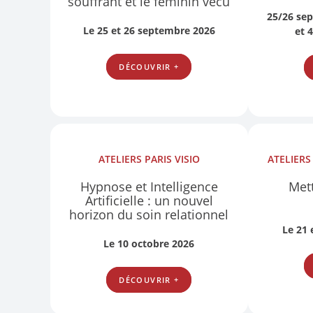
souffrant et le féminin vécu
25/26 se
Le 25 et 26 septembre 2026
et 
DÉCOUVRIR +
ATELIERS
PARIS
VISIO
ATELIER
Hypnose et Intelligence
Mett
Artificielle : un nouvel
horizon du soin relationnel
Le 21
Le 10 octobre 2026
DÉCOUVRIR +