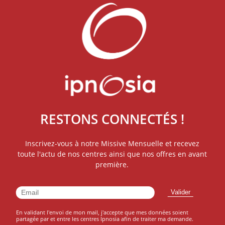
email
J'accepte que mes données soient
transmises et partagées, par et entre, les
centres IPNOSIA afin de traiter ma
demande.
RESTONS CONNECTÉS !
Inscrivez-vous à notre Missive Mensuelle et recevez
toute l'actu de nos centres ainsi que nos offres en avant
première.
s.
amp des
En validant l'envoi de mon mail, j'accepte que mes données soient
ion de
partagée par et entre les centres Ipnosia afin de traiter ma demande.