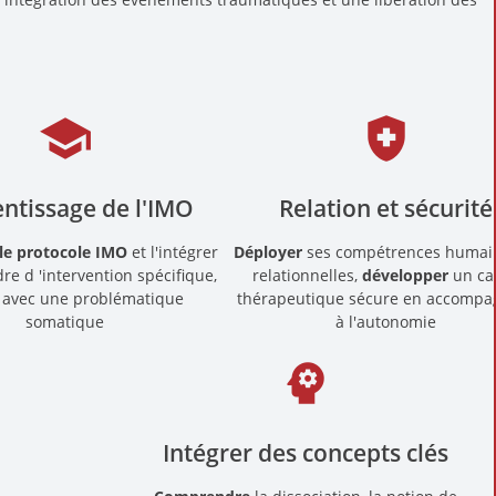
school
health_and_safety
ntissage de l'IMO
Relation et sécurité
le protocole IMO
et l'intégrer
Déployer
ses compétrences humai
re d 'intervention spécifique,
relationnelles,
développer
un ca
n avec une problématique
thérapeutique sécure en accompa
somatique
à l'autonomie
psychology
Intégrer des concepts clés