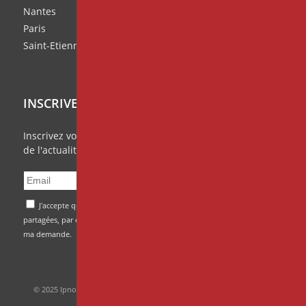
Nantes
Paris
Saint-Etienne
INSCRIVEZ VOUS À NOTRE NEWSLETTER
Inscrivez vous à notre
Missive Mensuelle
et ratez rien
de l'actualité de vos centres IPNOSIA!
J'accepte que mes données soient transmises et
partagées, par et entre, les centres IPNOSIA afin de traiter
ma demande.
© 2025 Ipnosia -
Mentions Légales
- Réalisation du site :
Studio Web