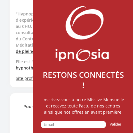
"Hypnopraticienne diplômée ayant 25 ans
d'expérience de soins et formatrice en Hypnose
au CHU. Je pratique l'Hypnose Médicale en
consultation à Caudéran et au CHU dans le cadre
du Centre de Recherches et de Ressources en
Méditation et Hypnose. Formée à la
méditation
de pleine conscience
".
Elle est également formatrice pour la
formation
hypnothérapie
et
hypnose médicale
d'IPNOSIA.
RESTONS CONNECTÉS
Site professionnel
!
Inscrivez-vous à notre Missive Mensuelle
et recevez toute l'actu de nos centres
Pour toute demande, n'hésitez pas à nous
ainsi que nos offres en avant première.
contacter en cliquant ci-dessous.
CONTACTEZ NOUS