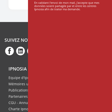
En validant l'envoi de mon mail, j'accepte que mes
données soient partagée par et entre les centres
Ipnosia afin de traiter ma demande.
SUIVEZ NOTRE ACTUALITÉ
IPNOSIA
Equipe d'Ipnosia
Mémoires universitaires
Publications de l'équipe
Partenaires
CGU - Annuaire des thérapeutes
Charte Ipnosia