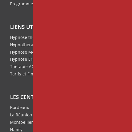
Programme de parrainage
LIENS UTILES
Hypnose thérapeutique
Hypnothérapie
Hypnose Médicale et Clinique
Hypnose Ericksonienne
Thérapie ACT
Tarifs et Financement de nos formations
LES CENTRES IPNOSIA
Bordeaux
La Réunion
Montpellier
Nancy